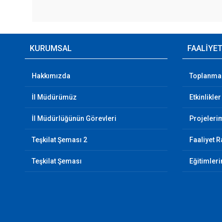
KURUMSAL
FAALİYE
Hakkımızda
Toplanma 
İl Müdürümüz
Etkinlikler
İl Müdürlüğünün Görevleri
Projeleri
Teşkilat Şeması 2
Faaliyet R
Teşkilat Şeması
Eğitimler