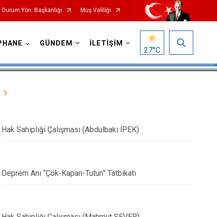
l Durum Yön. Başkanlığı
Muş Valiliği
1
/
5
PHANE
GÜNDEM
İLETİŞİM
27
°C
Hak Sahipliği Çalışması (Abdulbaki İPEK)
Deprem Anı “Çök-Kapan-Tutun” Tatbikatı
Hak Sahipliği Çalışması (Mahmut SEVER)