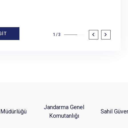
GİT
GİT
1
/
3
Jandarma Genel
 Müdürlüğü
Sahil Güve
Komutanlığı