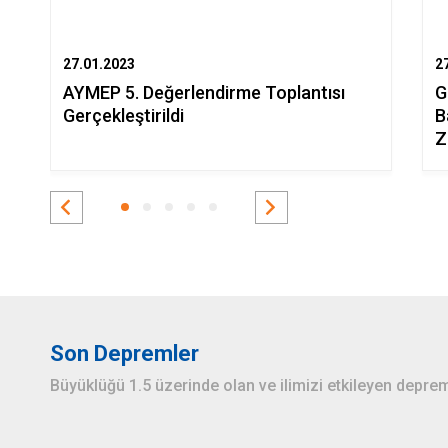
27.01.2023
2
AYMEP 5. Değerlendirme Toplantısı
G
Gerçekleştirildi
B
Z
Son Depremler
Büyüklüğü 1.5 üzerinde olan ve ilimizi etkileyen deprem