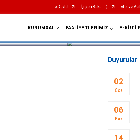
e-Devlet
İçişleri Bakanlığı
Afet ve Aci
KURUMSAL
FAALİYETLERİMİZ
E-KÜTÜ
AFAD İl Müdürlükleri
Duyurular
02
Oca
06
Kas
14