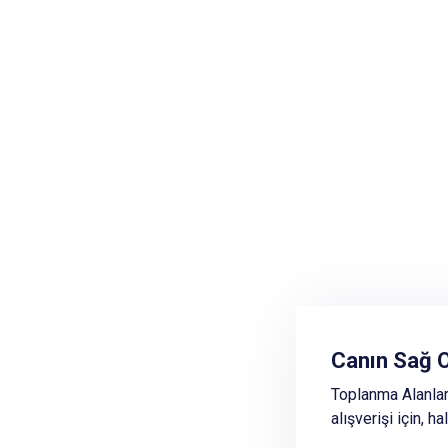
İlimizdeki 
Canın Sağ O
Afet ve acil duru
Toplanma Alanları
mahallinde kontro
alışverişi için, h
yürütülmektedir.