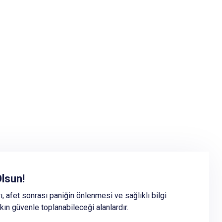
Toplanma Alanları
lsun!
m sonrası kullanılacak toplanma alanlarının tespiti ve
, afet sonrası paniğin önlenmesi ve sağlıklı bilgi
lüne yönelik çalışmalar ilgili Belediye tarafından
alkın güvenle toplanabileceği alanlardır.