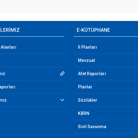
TLERİMİZ
E-KÜTÜPHANE
Alanları
İl Planları
Mevzuat
miz
Afet Raporları
aporları
Planlar
imiz
Sözlükler
KBRN
Sivil Savunma