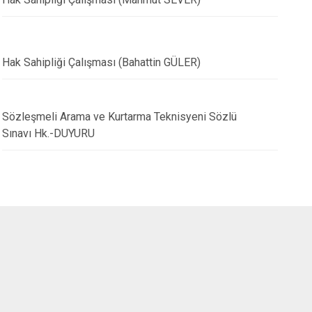
14.11.2022
Hak Sahipliği Çalışması (Bahattin GÜLER)
'nda Çığ Tatbikatı
12 Kasım Deprem Anı
rildi
“Çök-Kapan-(Hayata
Gerçekleştirildi
Sözleşmeli Arama ve Kurtarma Teknisyeni Sözlü
Sınavı Hk.-DUYURU