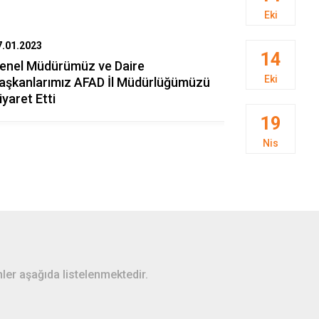
Eki
7.01.2023
06.01.2023
14
enel Müdürümüz ve Daire
Kurtik Dağı
Eki
aşkanlarımız AFAD İl Müdürlüğümüzü
Gerçekleşti
iyaret Etti
19
Nis
ler aşağıda listelenmektedir.