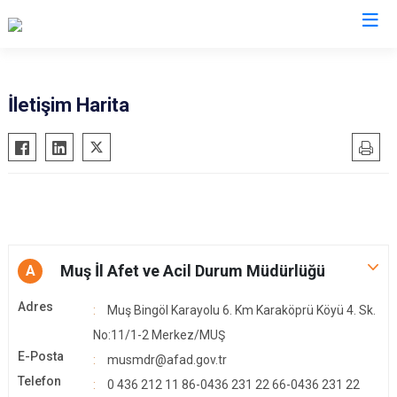
AFAD İl Müdürlükleri
İletişim Harita
Muş İl Afet ve Acil Durum Müdürlüğü
A
Adres
Muş Bingöl Karayolu 6. Km Karaköprü Köyü 4. Sk.
No:11/1-2 Merkez/MUŞ
E-Posta
musmdr@afad.gov.tr
Telefon
0 436 212 11 86-0436 231 22 66-0436 231 22