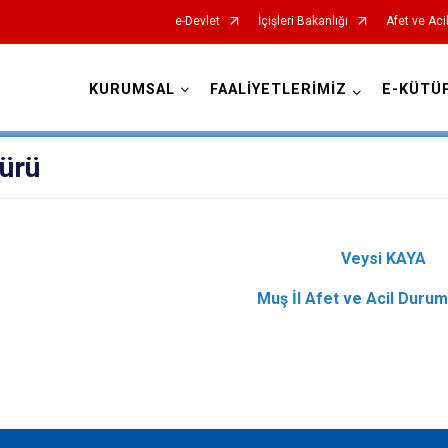
e-Devlet
İçişleri Bakanlığı
Afet ve Aci
KURUMSAL
FAALİYETLERİMİZ
E-KÜTÜ
AFAD İl Müdürlükleri
dürü
Veysi KAYA
Muş İl Afet ve Acil Duru