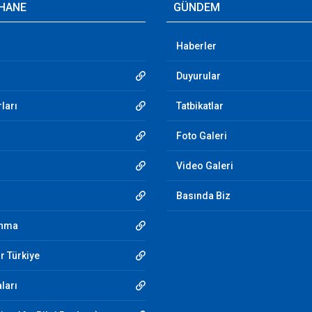
HANE
GÜNDEM
Haberler
Duyurular
ları
Tatbikatlar
Foto Galeri
Video Galeri
Basında Biz
unma
r Türkiye
aları