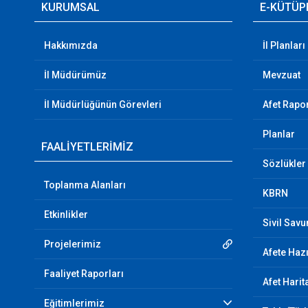
KURUMSAL
E-KÜTÜP
Hakkımızda
İl Planları
İl Müdürümüz
Mevzuat
İl Müdürlüğünün Görevleri
Afet Rapor
Planlar
FAALİYETLERİMİZ
Sözlükler
Toplanma Alanları
KBRN
Etkinlikler
Sivil Sav
Projelerimiz
Afete Hazı
Faaliyet Raporları
Afet Harit
Eğitimlerimiz