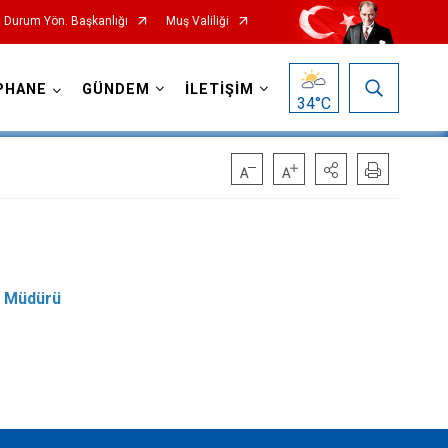
l Durum Yön. Başkanlığı
Muş Valiliği
PHANE
GÜNDEM
İLETİŞİM
34
°C
m Müdürü