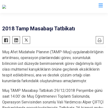
AFAD İl Müdürlükleri
2018 Tamp Masabaşı Tatbikatı
Muş Afet Müdahale Planının (TAMP-Muş) uygulanabilirliğinin
artırılması, operasyon planlarındaki görev, sorumluluk
bilincinin üst düzeyde benimsenerek görev dağılımıyla ilgili
olası muhtemel karışıklıkların önüne geçilerek eksikliklerin
tespit edilebilmesi, ana ve destek çözüm ortağı olan
kurumlarda farkındalık oluşturulması amaçlanmıştır.
Muş TAMP Masabaşı Tatbikatı 29/12/2018 Perşembe günü
saat 14.00’ de Muş Öğretmenevi Toplantı Salonunda;
Operasyon Servisinden sorumlu Vali Yardımcısı Alper ÇİFTÇİ
Başkanlığında gerçekleştirilmiştir. Tatbikata; 26 hizmet grubu