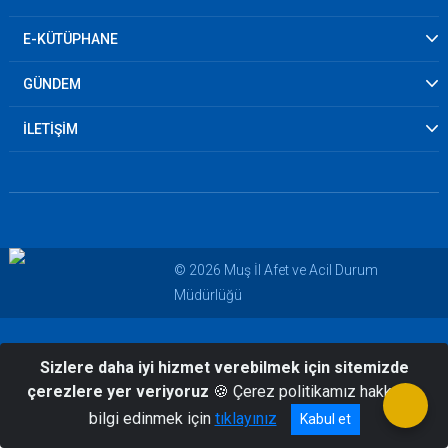
E-KÜTÜPHANE
GÜNDEM
İLETİŞİM
© 2026 Muş İl Afet ve Acil Durum
Müdürlüğü
Sizlere daha iyi hizmet verebilmek için sitemizde
çerezlere yer veriyoruz
🍪 Çerez politikamız hakkında
bilgi edinmek için
tıklayınız
Kabul et