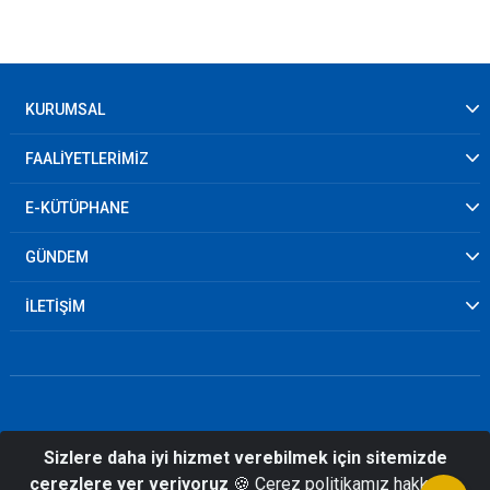
KURUMSAL
FAALİYETLERİMİZ
E-KÜTÜPHANE
GÜNDEM
İLETİŞİM
Sizlere daha iyi hizmet verebilmek için sitemizde
© 2026 Muş İl Afet ve Acil Durum
çerezlere yer veriyoruz
🍪 Çerez politikamız hakkında
Müdürlüğü