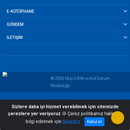
E-KÜTÜPHANE
GÜNDEM
İLETİŞİM
© 2026 Muş İl Afet ve Acil Durum
Müdürlüğü
Sizlere daha iyi hizmet verebilmek için sitemizde
çerezlere yer veriyoruz
🍪 Çerez politikamız hakkında
bilgi edinmek için
tıklayınız
Kabul et